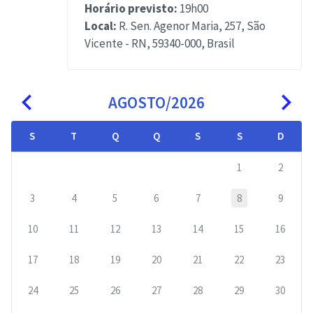
Horário previsto:
19h00
Local:
R. Sen. Agenor Maria, 257, São
Vicente - RN, 59340-000, Brasil
navigate_before
navigate_next
AGOSTO/2026
S
T
Q
Q
S
S
D
1
2
3
4
5
6
7
8
9
10
11
12
13
14
15
16
17
18
19
20
21
22
23
24
25
26
27
28
29
30